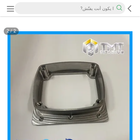
2
/
2