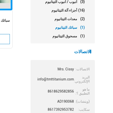
(3)
أنبوب / أنبوب التيتانيوم
(16)
أجزاء آلة التيتانيوم
(2)
معدات التيتانيوم
سبائك ال
(1)
سبائك التيتانيوم
(1)
مسحوق التيتانيوم
الاتصالات
الاتصالات:
Mrs. Cissy
البريد
info@tmttitanium.com
الإلكتروني:
ما هو
8618629582856
التطبيق ؟:
(ويتشات):
AD190068
سكايب:
8617392953782