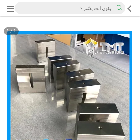
1
/
1