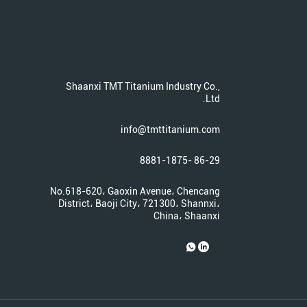
Shaanxi TMT Titanium Industry Co.,
Ltd.
info@tmttitanium.com
86-29 -8881-1875
No.618-620، Gaoxin Avenue، Chencang
District، Baoji City، 721300، Shannxi،
China، Shaanxi