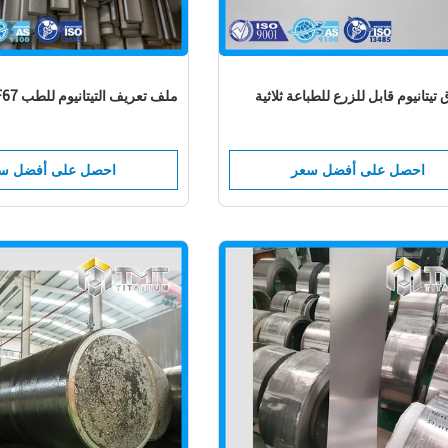
يتانيوم قابل للزرع للطباعة ثلاثية
ملف تعريف التيتانيوم للطب ASTM F67
احصل على أفضل سعر
احصل على أفضل س