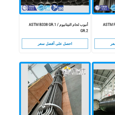
أنبوب لحام التيتانيوم ASTM B338 GR.1 /
GR.2
عر
احصل على أفضل سعر