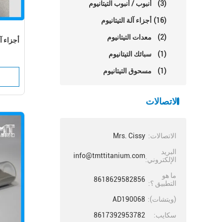
(3)
أنبوب / أنبوب التيتانيوم
(16)
أجزاء آلة التيتانيوم
(2)
معدات التيتانيوم
أجزاء آل
(1)
سبائك التيتانيوم
(1)
مسحوق التيتانيوم
الاتصالات
الاتصالات:
Mrs. Cissy
البريد
info@tmttitanium.com
الإلكتروني:
ما هو
8618629582856
التطبيق ؟:
(ويتشات):
AD190068
سكايب:
8617392953782