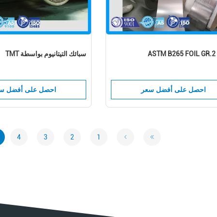
ASTM B265 FOIL GR.2 
سبائك التيتانيوم بواسطة TMT
احصل على أفضل سعر
احصل على أفضل س
4
3
2
1