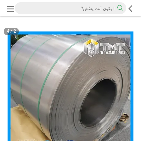
4
/
2